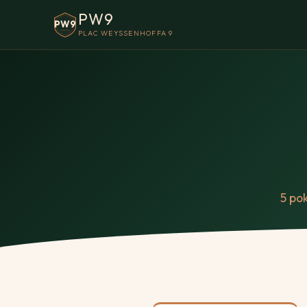
PW9
PW9
PLAC WEYSSENHOFFA 9
5 po