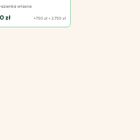
 łazienka własna
0 zł
+750 zł = 2.750 zł