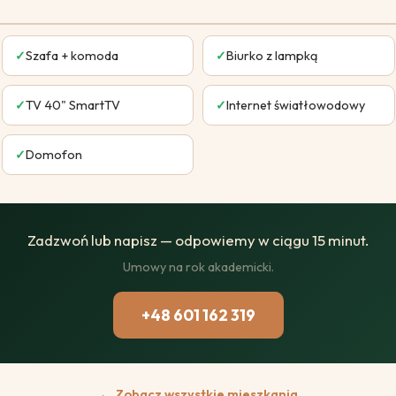
✓
Szafa + komoda
✓
Biurko z lampką
✓
TV 40" SmartTV
✓
Internet światłowodowy
✓
Domofon
Zadzwoń lub napisz — odpowiemy w ciągu 15 minut.
Umowy na rok akademicki.
+48 601 162 319
← Zobacz wszystkie mieszkania