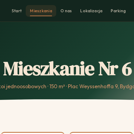
Start
Mieszkania
O nas
Lokalizacja
Parking
Mieszkanie Nr 6
koi jednoosobowych · 150 m² · Plac Weyssenhoffa 9, Bydg