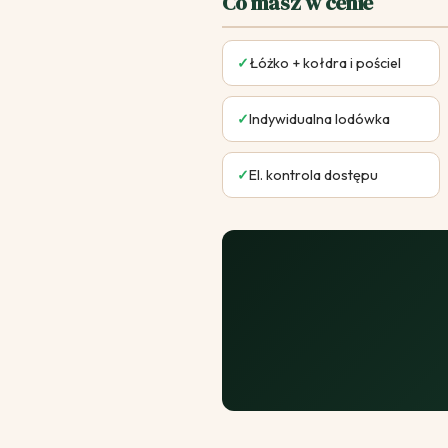
Co masz w cenie
✓
Łóżko + kołdra i pościel
✓
Indywidualna lodówka
✓
El. kontrola dostępu