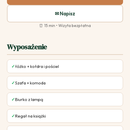
✉ Napisz
⏰
15 min
• Wizyta
bezpłatna
Wyposażenie
✓
łóżko + kołdra i pościel
✓
Szafa + komoda
✓
Biurko z lampą
✓
Regał na książki