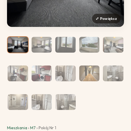
Mieszkania
›
M7
› Pokój Nr 1