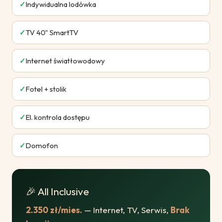
✓
Indywidualna lodówka
✓
TV 40" SmartTV
✓
Internet światłowodowy
✓
Fotel + stolik
✓
El. kontrola dostępu
✓
Domofon
🎉 All Inclusive
2.350 zł/mies.
— Internet, TV, Serwis,
Brak