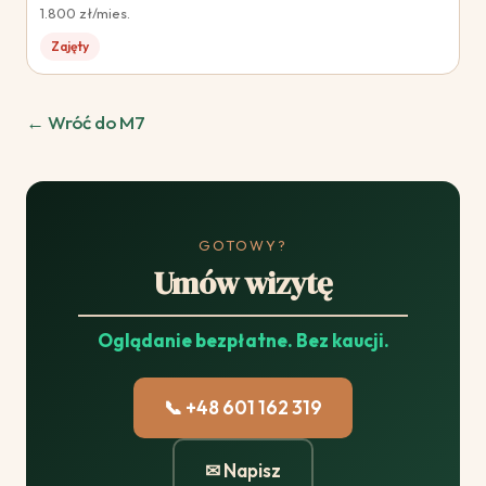
1.800 zł/mies.
Zajęty
← Wróć do M7
GOTOWY?
Umów wizytę
Oglądanie bezpłatne. Bez kaucji.
📞 +48 601 162 319
✉ Napisz