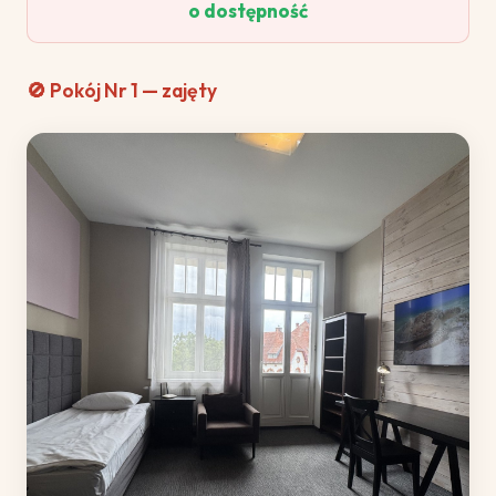
o dostępność
🚫 Pokój Nr 1 — zajęty