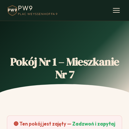
PW9
PW9
PLAC WEYSSENHOFFA 9
Pokój Nr 1 – Mieszkanie
Nr 7
🔴 Ten pokój jest zajęty —
Zadzwoń i zapytaj