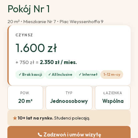
Pokój Nr 1
20 m² • Mieszkanie Nr 7 • Plac Weyssenhoffa 9
CZYNSZ
1.600 zł
+ 750 zł =
2.350 zł / mies.
✓ Brak kaucji
✓ All Inclusive
✓ Internet
1–12 m-cy
POW.
TYP
ŁAZIENKA
20 m²
Jednoosobowy
Wspólna
★
10+ lat na rynku.
Studenci polecają.
📞 Zadzwoń i umów wizytę