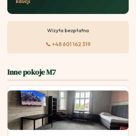
kaucji
Wizyta bezpłatna
📞 +48 601 162 319
Inne pokoje M7