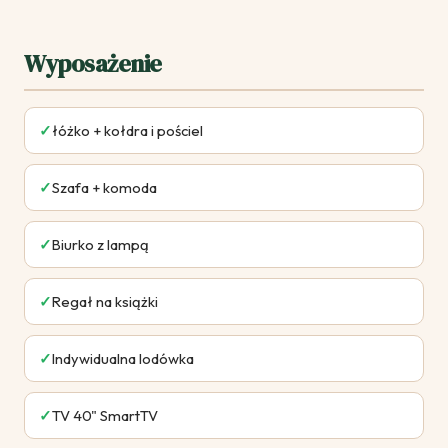
Wyposażenie
✓
łóżko + kołdra i pościel
✓
Szafa + komoda
✓
Biurko z lampą
✓
Regał na książki
✓
Indywidualna lodówka
✓
TV 40" SmartTV