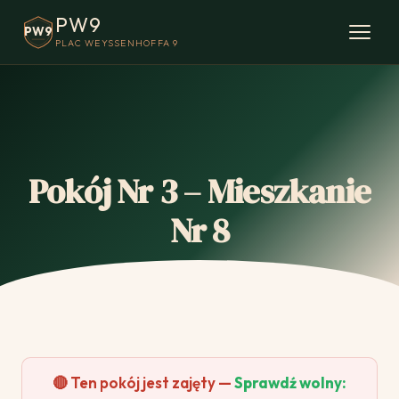
PW9
PW9
PLAC WEYSSENHOFFA 9
Pokój Nr 3 – Mieszkanie
Nr 8
🔴 Ten pokój jest zajęty —
Sprawdź wolny: