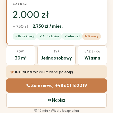
CZYNSZ
2.000 zł
+ 750 zł =
2.750 zł / mies.
✓ Brak kaucji
✓ All Inclusive
✓ Internet
1–12 m-cy
POW.
TYP
ŁAZIENKA
30 m²
Jednoosobowy
Własna
★
10+ lat na rynku.
Studenci polecają.
📞 Zarezerwuj: +48 601 162 319
✉ Napisz
⏰
15 min
• Wizyta
bezpłatna