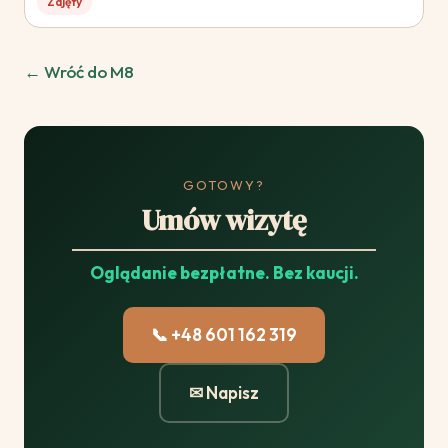
Zajęty
← Wróć do M8
GOTOWY?
Umów wizytę
Oglądanie bezpłatne. Bez kaucji.
📞 +48 601 162 319
✉ Napisz